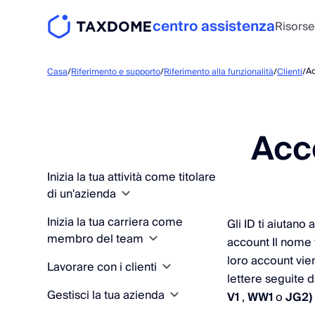
centro assistenza
Risors
Ac
Casa
/
Riferimento e supporto
/
Riferimento alla funzionalità
/
Clienti
/
Acco
Inizia la tua attività come titolare
di un'azienda
Inizia la tua carriera come
Concetti fondamentali e
Gli ID ti aiutano
membro del team
struttura aziendale
account Il nome t
loro account vi
Lavorare con i clienti
Ottieni il tuo primo flusso di
Concetti fondamentali e
Orientarsi TaxDome
lettere seguite
lavoro corsa
account impostare
Gestisci la tua azienda
Aggiungi e organizza i
Modalità di accesso
V1
,
WW1
o
JG2)
Preparati a invitare i clienti
Tutorial di avvio rapido
clienti
TaxDome
progetti spiegato
Orientarsi TaxDome