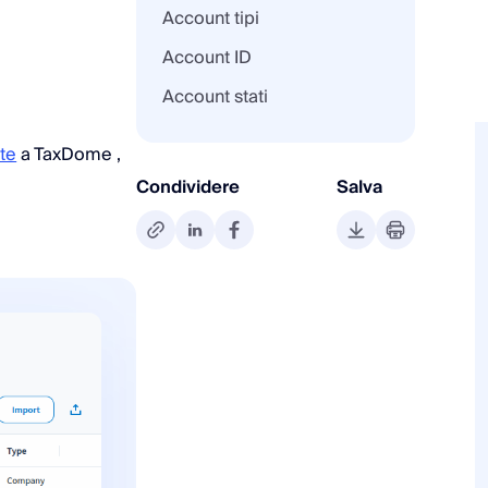
Account tipi
Account ID
Account stati
nte
a TaxDome ,
Condividere
Salva