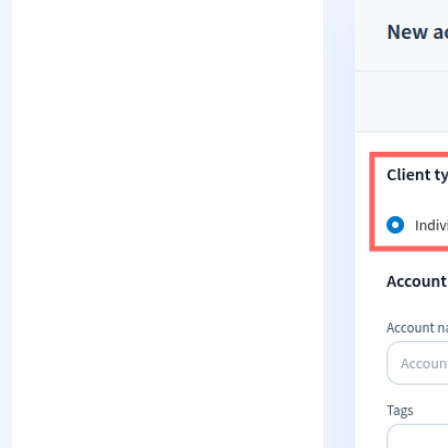
automazione:
risoluzione dei
problemi