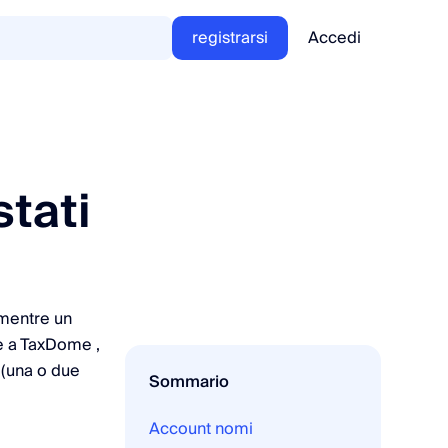
registrarsi
Accedi
stati
 mentre un
te a TaxDome ,
 (una o due
Sommario
Account nomi